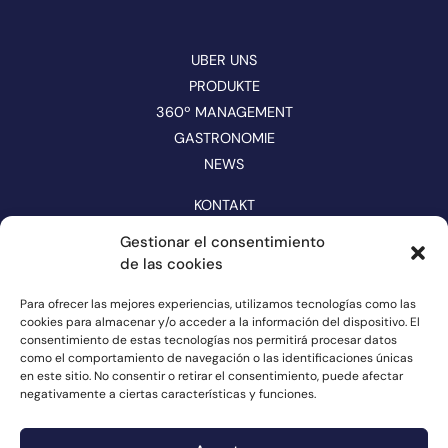
UBER UNS
PRODUKTE
360º MANAGEMENT
GASTRONOMIE
NEWS
KONTAKT
KATALOG
Gestionar el consentimiento
de las cookies
FOLGEN SIE UNS IN DEN SOZIALEN MEDIEN
Para ofrecer las mejores experiencias, utilizamos tecnologías como las
cookies para almacenar y/o acceder a la información del dispositivo. El
consentimiento de estas tecnologías nos permitirá procesar datos
como el comportamiento de navegación o las identificaciones únicas
en este sitio. No consentir o retirar el consentimiento, puede afectar
negativamente a ciertas características y funciones.