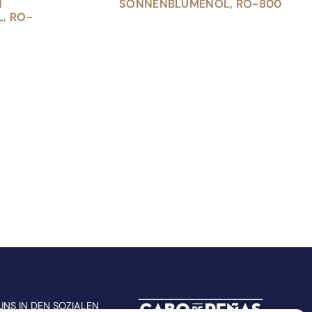
N
SONNENBLUMENÖL, RO-800
, RO-
UNS IN DEN SOZIALEN