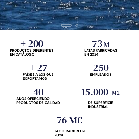
CONNORSA
+ 
200
73
 M
Tradición y modernidad se dan la mano para crear el surtido más
PRODUCTOS DIFERENTES
LATAS FABRICADAS
EN CATÁLOGO
EN 2024
extenso y variado de pescados y mariscos en conserva de calidad
desde Galicia.
+ 
27
250
PAÍSES A LOS QUE
EMPLEADOS
CONÓCENOS
EXPORTAMOS
40
15.000
 M2
AÑOS OFRECIENDO
DE SUPERFICIE
PRODUCTOS DE CALIDAD
INDUSTRIAL
76
 M€
FACTURACIÓN EN
2024