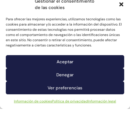
Gestionar el consentimiento
de las cookies
Para ofrecer las mejores experiencias, utilizamos tecnologías como las
cookies para almacenar y/o acceder a la información del dispositivo. El
consentimiento de estas tecnologías nos permitirá procesar datos
como el comportamiento de navegación o las identificaciones únicas
en este sitio. No consentir o retirar el consentimiento, puede afectar
negativamente a ciertas características y funciones.
Aceptar
Denegar
Ver preferencias
CATÁLOGO
NUESTROS PRODUCTOS
Información de cookies
Política de privacidad
Información legal
Disponemos de un amplio y variado catálogo de
pescados y mariscos en conserva que comercializamos
bajo nuestras marcas propias, como CABO DE PEÑAS,
marca centenaria de gran prestigio en el mercado