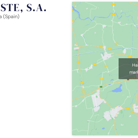
TE, S.A.
a (Spain)
Ha
mark