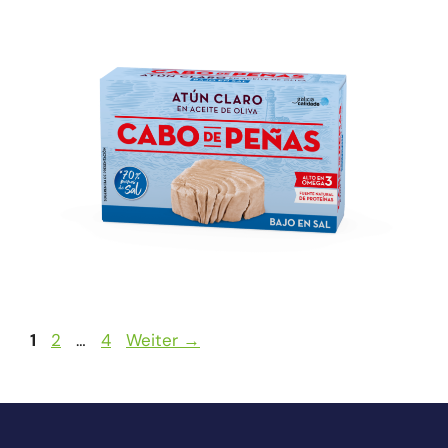
1
2
…
4
Weiter
→