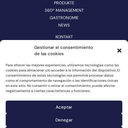
PRODUKTE
360º MANAGEMENT
GASTRONOMIE
NEWS
KONTAKT
KATALOG
Gestionar el consentimiento
de las cookies
FOLGEN SIE UNS IN DEN SOZIALEN MEDIEN
Para ofrecer las mejores experiencias, utilizamos tecnologías como las
cookies para almacenar y/o acceder a la información del dispositivo. El
consentimiento de estas tecnologías nos permitirá procesar datos
como el comportamiento de navegación o las identificaciones únicas
en este sitio. No consentir o retirar el consentimiento, puede afectar
negativamente a ciertas características y funciones.
Aceptar
Denegar