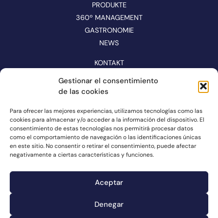
PRODUKTE
360º MANAGEMENT
GASTRONOMIE
NEWS
KONTAKT
KATALOG
Gestionar el consentimiento
de las cookies
FOLGEN SIE UNS IN DEN SOZIALEN MEDIEN
Para ofrecer las mejores experiencias, utilizamos tecnologías como las
cookies para almacenar y/o acceder a la información del dispositivo. El
consentimiento de estas tecnologías nos permitirá procesar datos
como el comportamiento de navegación o las identificaciones únicas
en este sitio. No consentir o retirar el consentimiento, puede afectar
negativamente a ciertas características y funciones.
Aceptar
Denegar