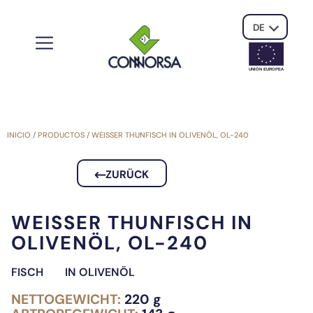
DE
UNIÓN EUROPE
A
INICIO
/
PRODUCTOS
/
WEISSER THUNFISCH IN OLIVENÖL, OL-240
ZURÜCK
WEISSER THUNFISCH IN O
LIVENÖL, OL-240
FISCH
IN OLIVENÖL
NETTOGEWICHT:
220 g