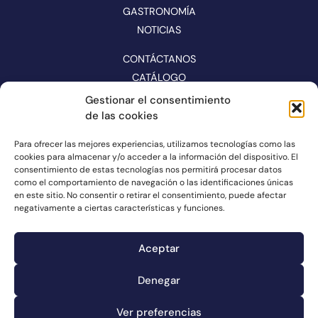
GASTRONOMÍA
NOTICIAS
CONTÁCTANOS
CATÁLOGO
Gestionar el consentimiento
SÍGUENOS EN REDES
de las cookies
Para ofrecer las mejores experiencias, utilizamos tecnologías como las
cookies para almacenar y/o acceder a la información del dispositivo. El
consentimiento de estas tecnologías nos permitirá procesar datos
como el comportamiento de navegación o las identificaciones únicas
en este sitio. No consentir o retirar el consentimiento, puede afectar
negativamente a ciertas características y funciones.
Aceptar
Denegar
Canal de denuncias
Información de cookies
Ver preferencias