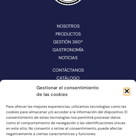
NOSOTROS
PRODUCTOS
GESTIÓN 360º
GASTRONOMÍA
NOTICIAS
CONTÁCTANOS
CATÁLOGO
Gestionar el consentimiento
SÍGUENOS EN REDES
de las cookies
Para ofrecer las mejores experiencias, utilizamos tecnologías como las
cookies para almacenar y/o acceder a la información del dispositivo. El
consentimiento de estas tecnologías nos permitirá procesar datos
como el comportamiento de navegación o las identificaciones únicas
en este sitio. No consentir o retirar el consentimiento, puede afectar
negativamente a ciertas características y funciones.