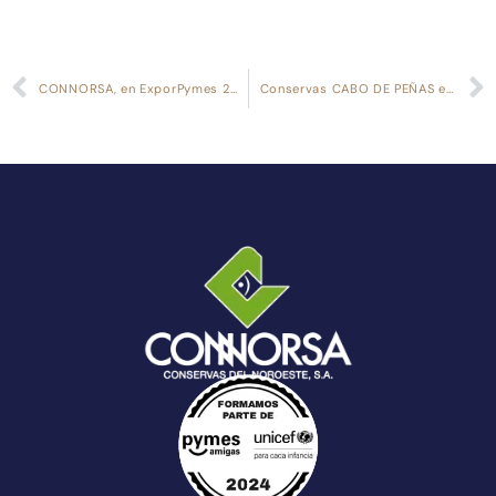
CONNORSA, en ExporPymes 2023
Conservas CABO DE PEÑAS en Anuga 2023, la gran feria mundial de la alimentación