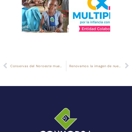
Conservas del Noroeste muestra su lado más solidario para luchar frente al Coronavirus
Renovamos la imagen de nuestra marca Cabo de Peñas