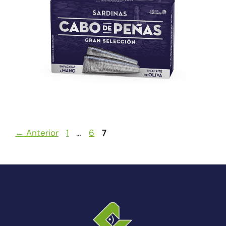
←
Anterior
1
…
6
7