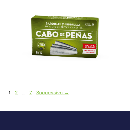
1
2
…
7
Successivo
→