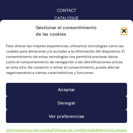
CONTACT
CATALOGUE
Gestionar el consentimiento
SUIVEZ-NOUS SUR LES RÉSEAUX
de las cookies
Para ofrecer las mejores experiencias, utilizamos tecnologías como las
cookies para almacenar y/o acceder a la información del dispositivo. El
consentimiento de estas tecnologías nos permitirá procesar datos
como el comportamiento de navegación o las identificaciones únicas
en este sitio. No consentir o retirar el consentimiento, puede afectar
negativamente a ciertas características y funciones.
Aceptar
Denegar
Canal de plaintes
Informations sur les cookies
Ver preferencias
Mentions Lègales
Politique de confidentialité
Informations sur les cookies
Politique de confidentialité
Mentions Lègales
© Connorsa2023