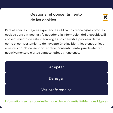
Gestionar el consentimiento
de las cookies
Para ofrecer las mejores experiencias, utilizamos tecnologías como las
cookies para almacenar y/o acceder a la información del dispositivo. El
consentimiento de estas tecnologías nos permitirá procesar datos
como el comportamiento de navegación o las identificaciones únicas
en este sitio. No consentir o retirar el consentimiento, puede afectar
negativamente a ciertas características y funciones.
Aceptar
Denegar
A PROPOS DE NOUS
Ver preferencias
PRODUITS
GESTION 360º
Informations sur les cookies
Politique de confidentialité
Mentions Lègales
GASTRONOMIE