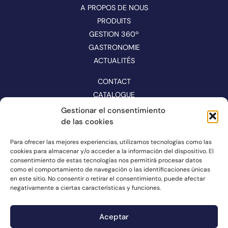
A PROPOS DE NOUS
PRODUITS
GESTION 360º
GASTRONOMIE
ACTUALITÉS
CONTACT
CATALOGUE
Gestionar el consentimiento
SUIVEZ-NOUS SUR LES RÉSEAUX
de las cookies
Para ofrecer las mejores experiencias, utilizamos tecnologías como las
cookies para almacenar y/o acceder a la información del dispositivo. El
consentimiento de estas tecnologías nos permitirá procesar datos
como el comportamiento de navegación o las identificaciones únicas
en este sitio. No consentir o retirar el consentimiento, puede afectar
negativamente a ciertas características y funciones.
Aceptar