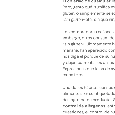
El objetivo de cualquier l
Pero, ¿esto qué significa 
gluten, o simplemente sel
«sin gluten»
,etc., sin que n
Los compradores celíacos c
embargo, otros consumidore
«sin gluten». Últimamente 
mañana, han aparecido con l
nos diga el porqué de su n
y dejan comentarios en la
Expresiones que lejos de a
estos foros.
Uno de los hábitos con los 
alimentos. En su etiquetad
del logotipo de producto “
control de alérgenos
, ent
cuestiones, el control de 