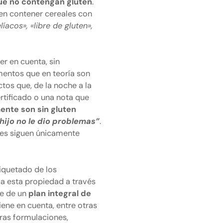
e no contengan gluten
.
en contener cereales con
íacos», «libre de gluten»,
r en cuenta, sin
mentos que en teoría son
os que, de la noche a la
rtificado o una nota que
ente son sin gluten
hijo no le dio problemas”
.
nes siguen únicamente
tiquetado de los
a esta propiedad a través
ne de un
plan integral de
tiene en cuenta, entre otras
tras formulaciones,