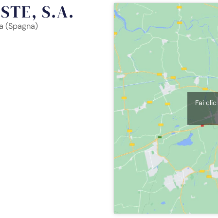
TE, S.A.
na (Spagna)
Fai cli