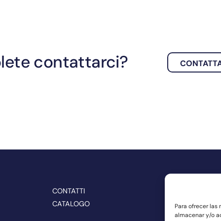
lete contattarci?
CONTATT
CONTATTI
SEGUITECI S
CATALOGO
Para ofrecer las
almacenar y/o ac