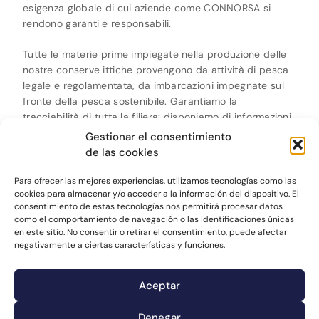
esigenza globale di cui aziende come CONNORSA si
rendono garanti e responsabili.
Tutte le materie prime impiegate nella produzione delle
nostre conserve ittiche provengono da attività di pesca
legale e regolamentata, da imbarcazioni impegnate sul
fronte della pesca sostenibile. Garantiamo la
tracciabilità di tutta la filiera: disponiamo di informazioni
complete in relazione ad ogni lotto, con dati dettagliati in
Gestionar el consentimiento
merito all’area di pesca FAO e al metodo utilizzato in
de las cookies
ciascun caso. Responsabilità dal mare fino alla tavola.
Para ofrecer las mejores experiencias, utilizamos tecnologías como las
cookies para almacenar y/o acceder a la información del dispositivo. El
consentimiento de estas tecnologías nos permitirá procesar datos
como el comportamiento de navegación o las identificaciones únicas
en este sitio. No consentir o retirar el consentimiento, puede afectar
negativamente a ciertas características y funciones.
Aceptar
Denegar