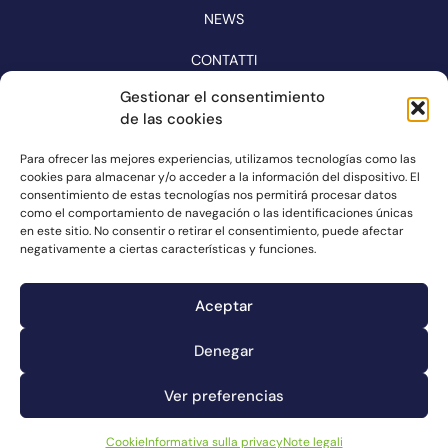
NEWS
CONTATTI
CATALOGO
Gestionar el consentimiento
de las cookies
SEGUITECI SUI SOCIAL MEDIA
Para ofrecer las mejores experiencias, utilizamos tecnologías como las
cookies para almacenar y/o acceder a la información del dispositivo. El
consentimiento de estas tecnologías nos permitirá procesar datos
como el comportamiento de navegación o las identificaciones únicas
en este sitio. No consentir o retirar el consentimiento, puede afectar
negativamente a ciertas características y funciones.
Aceptar
Denegar
Canale dei reclami
Cookie
Ver preferencias
Note legali
Informativa sulla privacy
Cookie
Informativa sulla privacy
Note legali
© Connorsa2023