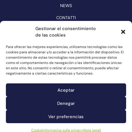
NEWS
CONTATTI
CATALOGO
Gestionar el consentimiento
de las cookies
SEGUITECI SUI SOCIAL MEDIA
Para ofrecer las mejores experiencias, utilizamos tecnologías como las
cookies para almacenar y/o acceder a la información del dispositivo. El
consentimiento de estas tecnologías nos permitirá procesar datos
como el comportamiento de navegación o las identificaciones únicas
en este sitio. No consentir o retirar el consentimiento, puede afectar
negativamente a ciertas características y funciones.
Aceptar
Denegar
Canale dei reclami
Cookie
Ver preferencias
Note legali
Informativa sulla privacy
Cookie
Informativa sulla privacy
Note legali
© Connorsa2023