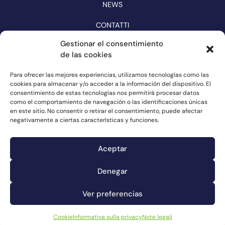
NEWS
CONTATTI
CATALOGO
Gestionar el consentimiento
de las cookies
SEGUITECI SUI SOCIAL MEDIA
Para ofrecer las mejores experiencias, utilizamos tecnologías como las
cookies para almacenar y/o acceder a la información del dispositivo. El
consentimiento de estas tecnologías nos permitirá procesar datos
como el comportamiento de navegación o las identificaciones únicas
en este sitio. No consentir o retirar el consentimiento, puede afectar
negativamente a ciertas características y funciones.
Aceptar
Denegar
Canale dei reclami
Cookie
Ver preferencias
Note legali
Informativa sulla privacy
Cookie
Informativa sulla privacy
Note legali
© Connorsa2023