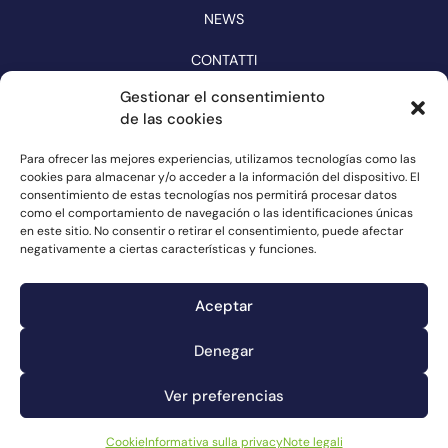
NEWS
CONTATTI
CATALOGO
Gestionar el consentimiento
de las cookies
SEGUITECI SUI SOCIAL MEDIA
Para ofrecer las mejores experiencias, utilizamos tecnologías como las
cookies para almacenar y/o acceder a la información del dispositivo. El
consentimiento de estas tecnologías nos permitirá procesar datos
como el comportamiento de navegación o las identificaciones únicas
en este sitio. No consentir o retirar el consentimiento, puede afectar
negativamente a ciertas características y funciones.
Aceptar
Denegar
Canale dei reclami
Cookie
Ver preferencias
Note legali
Informativa sulla privacy
Cookie
Informativa sulla privacy
Note legali
© Connorsa2023