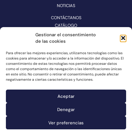
NOTICIAS
CONTÁCTANOS
CATÁLOGO
Gestionar el consentimiento
SÍGUENOS EN REDES
de las cookies
Para ofrecer las mejores experiencias, utilizamos tecnologías como las
cookies para almacenar y/o acceder a la información del dispositivo. El
consentimiento de estas tecnologías nos permitirá procesar datos
como el comportamiento de navegación o las identificaciones únicas
en este sitio. No consentir o retirar el consentimiento, puede afectar
negativamente a ciertas características y funciones.
Aceptar
Denegar
Canal de denuncias
Información de cookies
Ver preferencias
Información legal
Política de privacidad