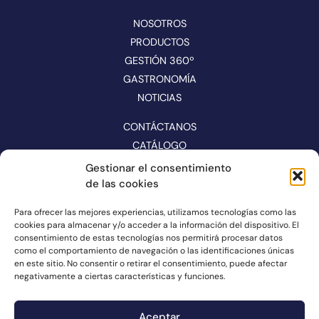
NOSOTROS
PRODUCTOS
GESTIÓN 360º
GASTRONOMÍA
NOTICIAS
CONTÁCTANOS
CATÁLOGO
Gestionar el consentimiento
SÍGUENOS EN REDES
de las cookies
Para ofrecer las mejores experiencias, utilizamos tecnologías como las
cookies para almacenar y/o acceder a la información del dispositivo. El
consentimiento de estas tecnologías nos permitirá procesar datos
como el comportamiento de navegación o las identificaciones únicas
en este sitio. No consentir o retirar el consentimiento, puede afectar
negativamente a ciertas características y funciones.
Aceptar