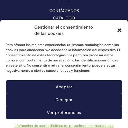
CONTÁCTANOS
CATÁLOGO
Gestionar el consentimiento
SÍGUENOS EN REDES
de las cookies
Para ofrecer las mejores experiencias, utilizamos tecnologías como las
cookies para almacenar y/o acceder a la información del dispositivo. El
consentimiento de estas tecnologías nos permitirá procesar datos
como el comportamiento de navegación o las identificaciones únicas
en este sitio. No consentir o retirar el consentimiento, puede afectar
negativamente a ciertas características y funciones.
Aceptar
Denegar
Canal de denuncias
Información de cookies
Ver preferencias
Información legal
Política de privacidad
Información de cookies
Política de privacidad
Información legal
© Connorsa2023