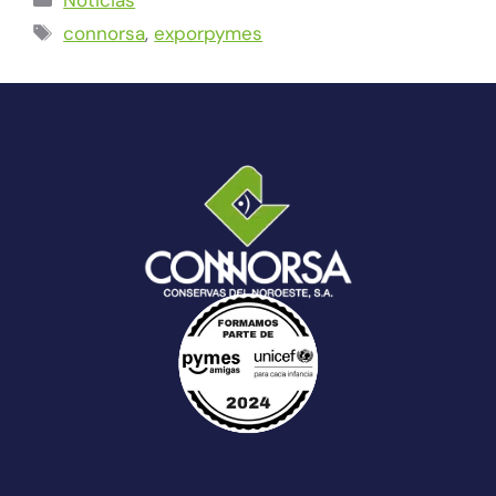
connorsa
,
exporpymes