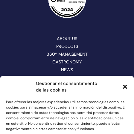
ABOUT US
PRODUCTS
360º MANAGEMENT
GASTRONOMY
NEWS
CONTACT
Gestionar el consentimiento
de las cookies
CATALOGUE
FOLLOW US ON NETWORKS
Para ofrecer las mejores experiencias, utilizamos tecnologías como las
cookies para almacenar y/o acceder a la información del dispositivo. El
consentimiento de estas tecnologías nos permitirá procesar datos
como el comportamiento de navegación o las identificaciones únicas
en este sitio. No consentir o retirar el consentimiento, puede afectar
negativamente a ciertas características y funciones.