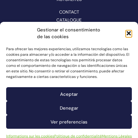
CONTACT
CATALOGUE
Gestionar el consentimiento
SUIVEZ-NOUS SUR LES RÉSEAUX
de las cookies
Para ofrecer las mejores experiencias, utilizamos tecnologías como las
cookies para almacenar y/o acceder a la información del dispositivo. El
consentimiento de estas tecnologías nos permitirá procesar datos
como el comportamiento de navegación o las identificaciones únicas
en este sitio. No consentir o retirar el consentimiento, puede afectar
negativamente a ciertas características y funciones.
Aceptar
Denegar
Canal de plaintes
Informations sur les cookies
Ver preferencias
Mentions Lègales
Politique de confidentialité
Informations sur les cookies
Politique de confidentialité
Mentions Lègales
© Connorsa2023