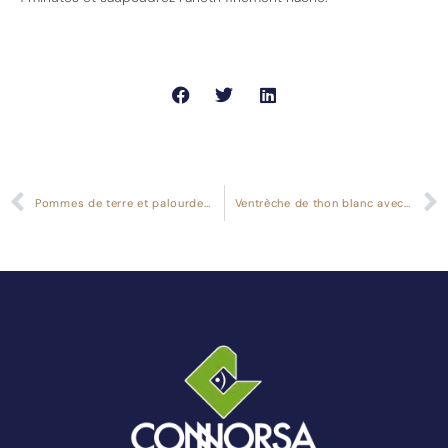
Pommes de terre et palourdes marinière
Ventrèche de thon blanc avec oignons blancs et romesco