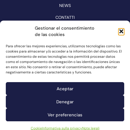
NEWS
CONTATTI
CATALOGO
Gestionar el consentimiento
de las cookies
SEGUITECI SUI SOCIAL MEDIA
Para ofrecer las mejores experiencias, utilizamos tecnologías como las
cookies para almacenar y/o acceder a la información del dispositivo. El
consentimiento de estas tecnologías nos permitirá procesar datos
como el comportamiento de navegación o las identificaciones únicas
en este sitio. No consentir o retirar el consentimiento, puede afectar
negativamente a ciertas características y funciones.
Aceptar
Denegar
Canale dei reclami
Cookie
Ver preferencias
Note legali
Informativa sulla privacy
Cookie
Informativa sulla privacy
Note legali
© Connorsa2023