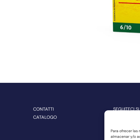
CONTATTI
SEGUITECI S
CATALOGO
Para ofrecer las
almacenar y/o ac