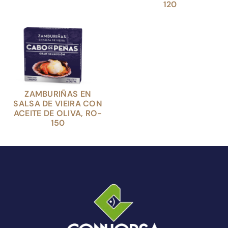
120
ZAMBURIÑAS EN
SALSA DE VIEIRA CON
ACEITE DE OLIVA, RO-
150