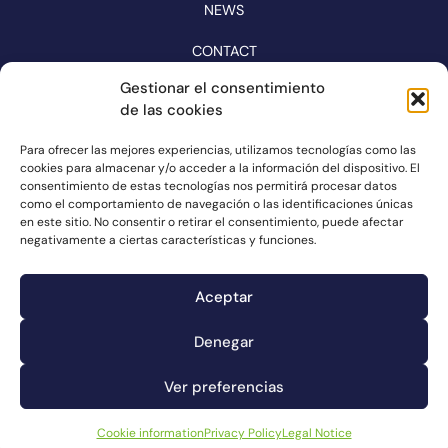
NEWS
CONTACT
CATALOGUE
Gestionar el consentimiento
de las cookies
FOLLOW US ON NETWORKS
Para ofrecer las mejores experiencias, utilizamos tecnologías como las
cookies para almacenar y/o acceder a la información del dispositivo. El
consentimiento de estas tecnologías nos permitirá procesar datos
como el comportamiento de navegación o las identificaciones únicas
en este sitio. No consentir o retirar el consentimiento, puede afectar
negativamente a ciertas características y funciones.
Aceptar
Denegar
Complaints channel
Ver preferencias
Cookie information
Legal Notice
Privacy Policy
Cookie information
Privacy Policy
Legal Notice
© Connorsa2023