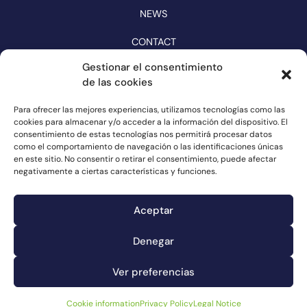
NEWS
CONTACT
CATALOGUE
Gestionar el consentimiento
de las cookies
FOLLOW US ON NETWORKS
Para ofrecer las mejores experiencias, utilizamos tecnologías como las
cookies para almacenar y/o acceder a la información del dispositivo. El
consentimiento de estas tecnologías nos permitirá procesar datos
como el comportamiento de navegación o las identificaciones únicas
en este sitio. No consentir o retirar el consentimiento, puede afectar
negativamente a ciertas características y funciones.
Aceptar
Denegar
Complaints channel
Ver preferencias
Cookie information
Legal Notice
Privacy Policy
Cookie information
Privacy Policy
Legal Notice