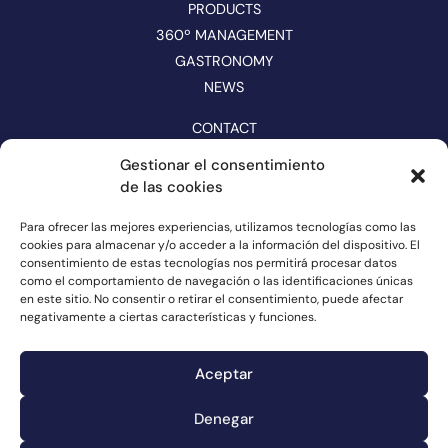
PRODUCTS
360º MANAGEMENT
GASTRONOMY
NEWS
CONTACT
CATALOGUE
Gestionar el consentimiento
de las cookies
FOLLOW US ON NETWORKS
Para ofrecer las mejores experiencias, utilizamos tecnologías como las
cookies para almacenar y/o acceder a la información del dispositivo. El
consentimiento de estas tecnologías nos permitirá procesar datos
como el comportamiento de navegación o las identificaciones únicas
en este sitio. No consentir o retirar el consentimiento, puede afectar
negativamente a ciertas características y funciones.
Aceptar
Denegar