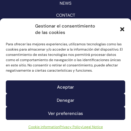
NEWS
CONTACT
CATALOGUE
Gestionar el consentimiento
de las cookies
FOLLOW US ON NETWORKS
Para ofrecer las mejores experiencias, utilizamos tecnologías como las
cookies para almacenar y/o acceder a la información del dispositivo. El
consentimiento de estas tecnologías nos permitirá procesar datos
como el comportamiento de navegación o las identificaciones únicas
en este sitio. No consentir o retirar el consentimiento, puede afectar
negativamente a ciertas características y funciones.
Aceptar
Denegar
Complaints channel
Ver preferencias
Cookie information
Legal Notice
Privacy Policy
Cookie information
Privacy Policy
Legal Notice
© Connorsa2023