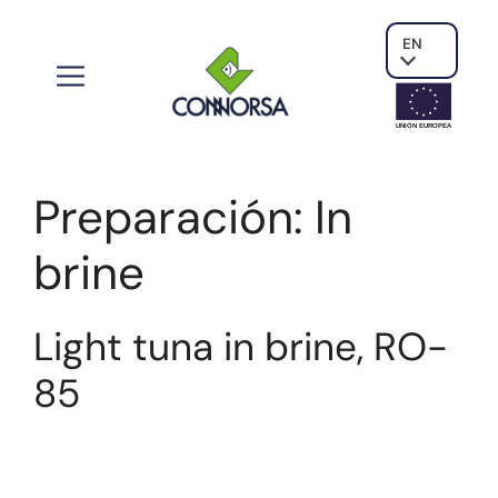
EN
UNIÓN EUROPE
A
Preparación:
In
brine
Light tuna in brine, RO-
85