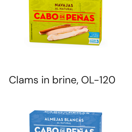
Clams in brine, OL-120