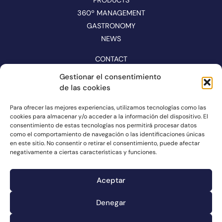
360º MANAGEMENT
GASTRONOMY
NEWS
CONTACT
CATALOGUE
Gestionar el consentimiento
de las cookies
FOLLOW US ON NETWORKS
Para ofrecer las mejores experiencias, utilizamos tecnologías como las
cookies para almacenar y/o acceder a la información del dispositivo. El
consentimiento de estas tecnologías nos permitirá procesar datos
como el comportamiento de navegación o las identificaciones únicas
en este sitio. No consentir o retirar el consentimiento, puede afectar
negativamente a ciertas características y funciones.
Aceptar
Denegar
Complaints channel